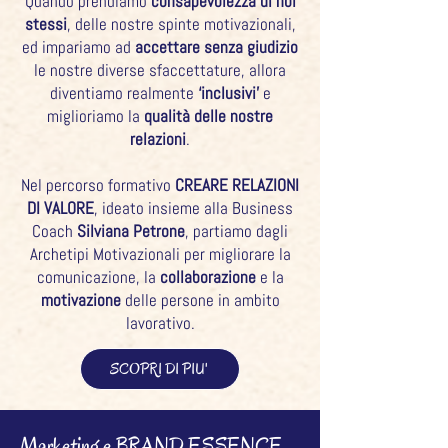
Quando prendiamo
consapevolezza di noi
stessi
, delle nostre spinte motivazionali,
ed impariamo ad
accettare senza giudizio
le nostre diverse sfaccettature, allora
diventiamo realmente
‘inclusivi’
e
miglioriamo la
qualità delle nostre
relazioni
.
Nel percorso formativo
CREARE RELAZIONI
DI VALORE
, ideato insieme alla Business
Coach
Silviana Petrone
, partiamo dagli
Archetipi Motivazionali per migliorare
la
comunicazione, la
collaborazione
e la
motivazione
delle persone in ambito
lavorativo.
SCOPRI DI PIU'
Marketing e BRAND ESSENCE