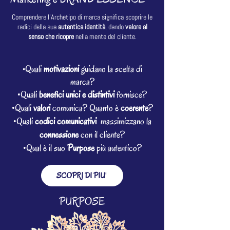
Comprendere l’Archetipo di marca significa scoprire le
radici della sua
autentica identità
, dando
valore al
senso che ricopre
nella mente del cliente.
Quali
motivazioni
guidano la scelta di
•
marca?
•Quali
benefici unici e distintivi
fornisce?
•Quali
valori
comunica? Quanto è
coerente
?
•Quali
codici comunicativi
massimizzano la
connessione
con il cliente?
•Qual è il suo
Purpose
più autentico?
SCOPRI DI PIU'